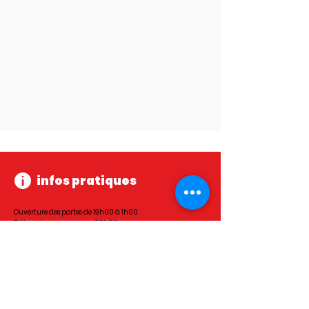
infos pratiques
Ouverture des portes de 19h00 à 1h00.
Début des concerts vers 20h30.
Bar et petite restauration sur place.
L'entrée est gratuite jusqu'à 12 ans inclus.
(Hors spectacles jeune public)
Fermeture de la billetterie FESTIK à 18h00 le jour de
l'événement.