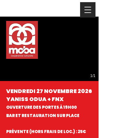
1/1
VENDREDI 27 NOVEMBRE 2026
YANISS ODUA + FNX
OUVERTURE DES PORTES À 19H00
BAR ET RESTAURATION SUR PLACE
PRÉVENTE (HORS FRAIS DE LOC.) : 25€