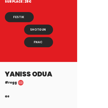
SUR PLACE : 28€
FESTIK
SHOTGUN
FNAC
YANISS ODUA
#regg
ae