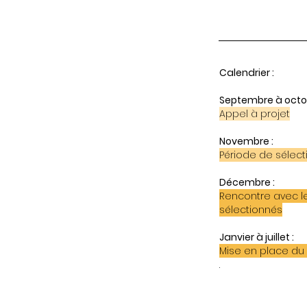
Calendrier :
Septembre à octob
Appel à projet
Novembre :
Période de sélect
Décembre :
Rencontre avec l
sélectionnés
Janvier à juillet :
Mise en place du d
.