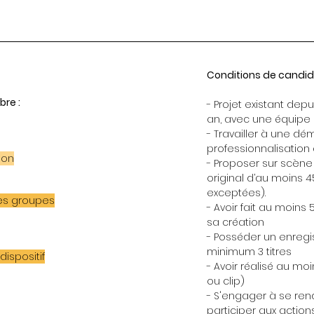
Conditions de candid
re :
- Projet existant dep
an, avec une équipe a
- Travailler à une d
professionnalisation 
ion
- Proposer sur scène
original d’au moins 
exceptées).
es groupes
- Avoir fait au moins
sa création
- Posséder un enregi
minimum 3 titres
ispositif
- Avoir réalisé au moi
ou clip)
- S'engager à se ren
participer aux actio