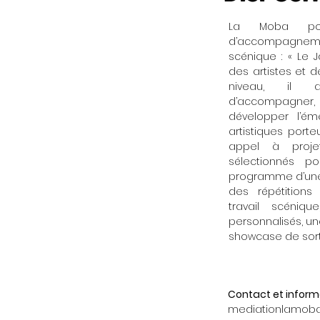
La Moba port
d’accompagnem
scénique : « Le J
des artistes et 
niveau, il 
d’accompagner,
développer l’é
artistiques porte
appel à projet
sélectionnés p
programme d’un
des répétition
travail scéniq
personnalisés, u
showcase de sorti
Contact et informa
mediationlamob