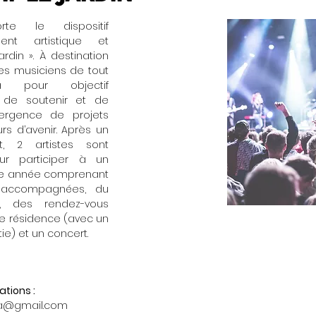
e le dispositif
ent artistique et
ardin ». À destination
des musiciens de tout
a pour objectif
 de soutenir et de
mergence de projets
urs d’avenir. Après un
, 2 artistes sont
our participer à un
e année comprenant
s accompagnées, du
ue, des rendez-vous
ne résidence (avec un
e) et un concert.
tions :
a@gmail.com