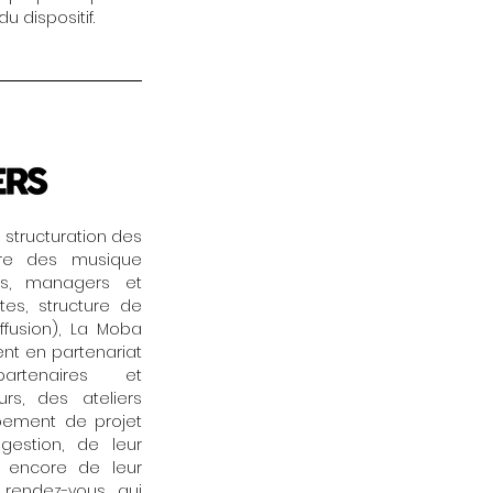
 dispositif.
a structuration des
ière des musique
ens, managers et
tes, structure de
ffusion), La Moba
nt en partenariat
rtenaires et
urs, des ateliers
ppement de projet
 gestion, de leur
 encore de leur
 rendez-vous qui