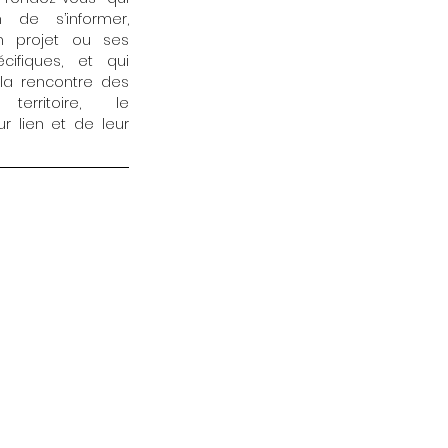
de s’informer,
n projet ou ses
cifiques, et qui
la rencontre des
erritoire, le
r lien et de leur