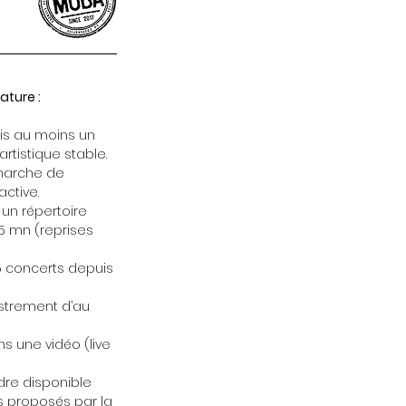
ature :
uis au moins un
rtistique stable.
émarche de
active.
 un répertoire
45 mn (reprises
 5 concerts depuis
strement d’au
ns une vidéo (live
dre disponible
ns proposés par la