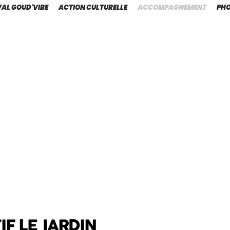
VAL GOUD'VIBE
ACTION CULTURELLE
ACCOMPAGNEMENT
PH
s jeunes et les amateurs d'aujourd'hui seront la scène
main"