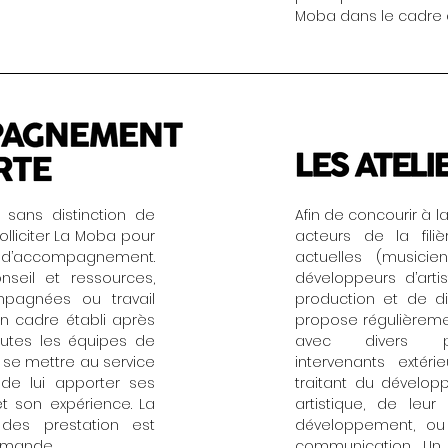
Moba dans le cadre du
s sans distinction de
Afin de concourir à l
lliciter La Moba pour
acteurs de la fil
d’accompagnement.
actuelles (musici
seil et ressources,
développeurs d’artis
mpagnées ou travail
production et de di
n cadre établi après
propose régulièreme
outes les équipes de
avec divers pa
se mettre au service
intervenants extérie
 de lui apporter ses
traitant du dévelo
t son expérience. La
artistique, de leur
s des prestation est
développement, ou
emande.
communication. Un