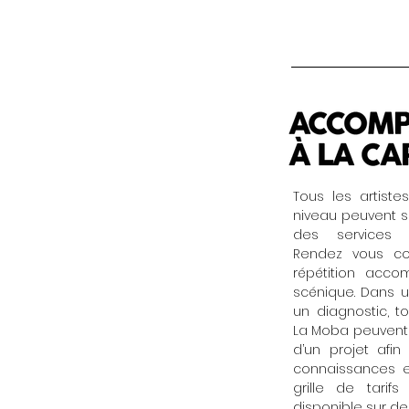
Tous les artiste
niveau peuvent so
des services 
Rendez vous con
répétition acco
scénique. Dans u
un diagnostic, t
La Moba peuvent 
d’un projet afin
connaissances e
grille de tarif
disponible sur d