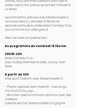
volonté, nous sommes contraint d'annuler la
soirée Love & Flow prévue ce samedi 14 février à
La Moba.
Les animations prévues avec Mademoiselle G
sont avancées au vendredi 13 février, en
seconde partie de la soirée Moba Comedy Club,
sous la forme d'un after gratuit.
Merci de votre compréhension.
Au programme du vendredi 13 février
20h15-22h
Moba Comedy Club :
avec Dudley, Mathilde Andréa, Janice, Yoan
Serre.
A partir de 22h
After Saint Valentin avec Mademoiselle G :
- Playlist spéciale Saint Valentin : love songs,
r'n'b 90s/2000s, pop...
- Blind test spécial chansons d'amour avec des
cadeaux
caliente de chez Mademoiselle G à gagner.