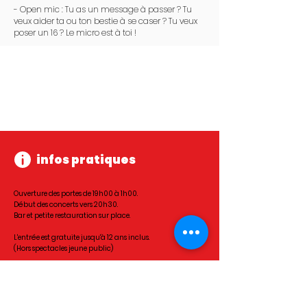
- Open mic : Tu as un message à passer ? Tu
veux aider ta ou ton bestie à se caser ? Tu veux
poser un 16 ? Le micro est à toi !
infos pratiques
Ouverture des portes de 19h00 à 1h00.
Début des concerts vers 20h30.
Bar et petite restauration sur place.
L'entrée est gratuite jusqu'à 12 ans inclus.
(Hors spectacles jeune public)
Fermeture de la billetterie FESTIK à 18h00 le jour de
l'événement.
Fermeture des billetteries FNAC et SHOTGUN la veille du
concert à 12h00.