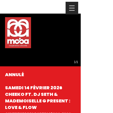
1/1
ANNULÉ
SAMEDI 14 FÉVRIER 2026
CHEEKO FT. DJ SETH &
MADEMOISELLE G PRESENT :
LOVE & FLOW