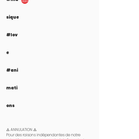
sique
#lov
e
#ani
mati
ons
⚠️ ANNULATION ⚠️
Pour des raisons indépendantes de notre