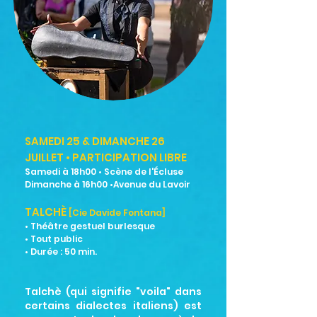
SAMEDI 25 & DIMANCHE 26
JUILLET • PARTICIPATION LIBRE
Samedi à 18h00 • Scène de l'Écluse
Dimanche à 16h00 •Avenue du Lavoir
TALCHÈ
[Cie Davide Fontana]
• Théâtre gestuel burlesque
• Tout public
• Durée : 50
min.
Talchè (qui signifie "voila" dans
certains dialectes italiens) est