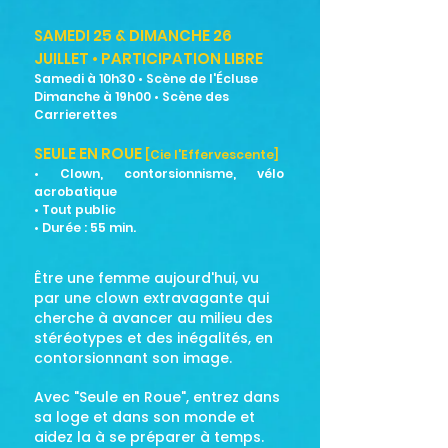
SAMEDI 25 & DIMANCHE 26
JUILLET • PARTICIPATION LIBRE
Samedi à 10h30 • Scène de l'Écluse
Dimanche à 19h00 • Scène des
Carrierettes
SEULE EN ROUE
[Cie l'Effervescente]
• Clown, contorsionnisme, vélo
acrobatique
• Tout public
• Durée : 55
min.
Être une femme aujourd'hui, vu
par une clown extravagante qui
cherche à avancer au milieu des
stéréotypes et des inégalités, en
contorsionnant son image.
Avec "Seule en Roue", entrez dans
sa loge et dans son monde et
aidez la à se préparer à temps.