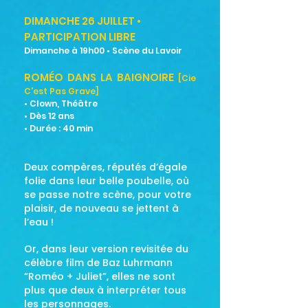
DIMANCHE 26 JUILLET •
PARTICIPATION LIBRE
Dimanche à 19h00 • Scène du Lavoir
ROMÉO DANS LA BAIGNOIRE
[Cie
C'est Pas Grave]
• Clown, Théâtre
• Dès 12 ans
• Durée : 40 min
Deux compères, réputés d’égale
folie dans leur belle poubelle, où
se passe notre scène, pour votre
plaisir, de nouveau se jettent à
l’eau !
Or, dans leur version revisitée du
célèbre film de Baz Luhrmann
“Roméo + Juliet”, elles ne sont
plus que deux à interpréter tous
les personnages.