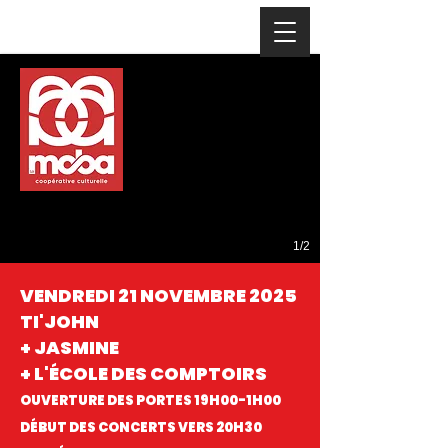
1/2
VENDREDI 21 NOVEMBRE 2025
TI'JOHN
+ JASMINE
+ L'ÉCOLE DES COMPTOIRS
OUVERTURE DES PORTES 19H00-1H00
DÉBUT DES CONCERTS VERS 20H30