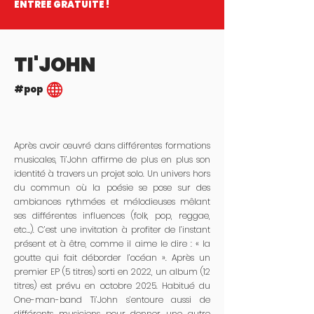
ENTRÉE GRATUITE !
TI'JOHN
#pop
Après avoir œuvré dans différentes formations
musicales, Ti’John affirme de plus en plus son
identité à travers un projet solo. Un univers hors
du commun où la poésie se pose sur des
ambiances rythmées et mélodieuses mêlant
ses différentes influences (folk, pop, reggae,
etc…). C’est une invitation à profiter de l’instant
présent et à être, comme il aime le dire : « la
goutte qui fait déborder l’océan ». Après un
premier EP (5 titres) sorti en 2022, un album (12
titres) est prévu en octobre 2025. Habitué du
One-man-band Ti’John s’entoure aussi de
différents musiciens pour donner une autre