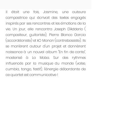
Il était une fois, Jasmine, une auteure
compositrice qui écrivait des textes engagés
inspirés par ses rencontres et les émotions de la
vie. Un jour, elle rencontra Joseph D'Adderio (
compositeur, guitariste), Pierre Blanco Garcia
(accordéoniste) et kO Manon (contrebassiste). Ils
se marièrent autour d'un projet et donnèrent
naissance à un nouvel album "En fin de conte",
masterisé à La Moba. Sur des rythmes
influencés par la musique du monde (valse,
cumbia, tango, festif), l'énergie débordante de
ce quartet est communicative !