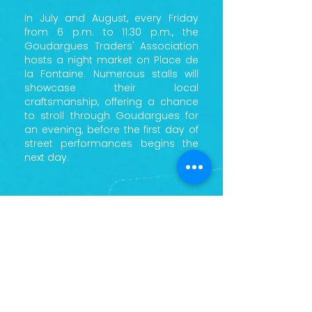
In July and August, every Friday
from 6 p.m. to 11:30 p.m., the
Goudargues Traders' Association
hosts a night market on Place de
la Fontaine. Numerous stalls will
showcase their local
craftsmanship, offering a chance
to stroll through Goudargues for
an evening, before the first day of
street performances begins the
next day.
RETROUVEZ-NOUS SUR LES RÉSEAUX SOCIAUX
© 2026 - LA MOBA, 400 AVENUE DE LA ROQUETTE, ZA DU BERRET, 30200 BAGNOLS SUR CEZE - TEL:
0973296803
- SIRET
824 651 699 00012
LA MOBA DESIGN - TOUS DROITS RÉSERVÉS