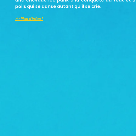
une chevauchée punk à la conquête du tout et du
poils qui se danse autant qu’il se crie.
>>> Plus d'infos !