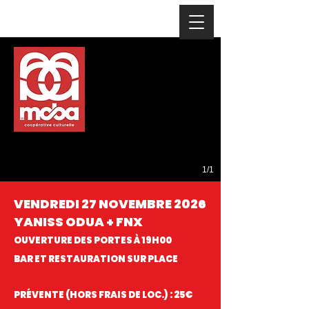
1/1
VENDREDI 27 NOVEMBRE 2026
YANISS ODUA + FNX
OUVERTURE DES PORTES À 19H00
BAR ET RESTAURATION SUR PLACE
PRÉVENTE (HORS FRAIS DE LOC.) : 25€