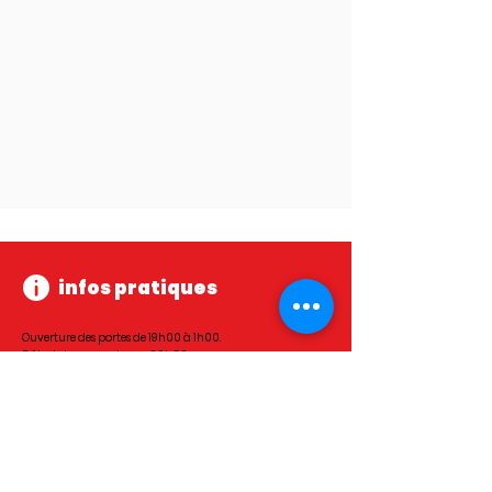
infos pratiques
Ouverture des portes de 19h00 à 1h00.
Début des concerts vers 20h30.
Bar et petite restauration sur place.
L'entrée est gratuite jusqu'à 12 ans inclus.
(Hors spectacles jeune public)
Fermeture de la billetterie FESTIK à 18h00 le jour de
l'événement.