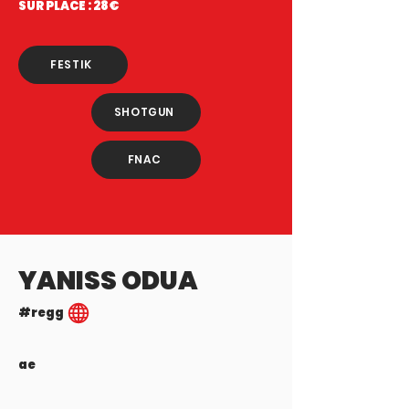
SUR PLACE : 28€
FESTIK
SHOTGUN
FNAC
YANISS ODUA
#regg
ae