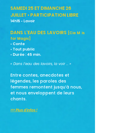
SAMEDI 25 ET DIMANCHE 26
JUILLET • PARTICIPATION LIBRE
14h15 • Lavoir
DANS L'EAU DES LAVOIRS
[Cie M is
for Magic]
• Conte
• Tout public
• Durée : 45
min.
« Dans l’eau des lavoirs, la voir … »
Entre contes, anecdotes et
légendes, les paroles des
femmes remontent jusqu’à nous,
et nous enveloppent de leurs
chants.
>>> Plus d'infos !