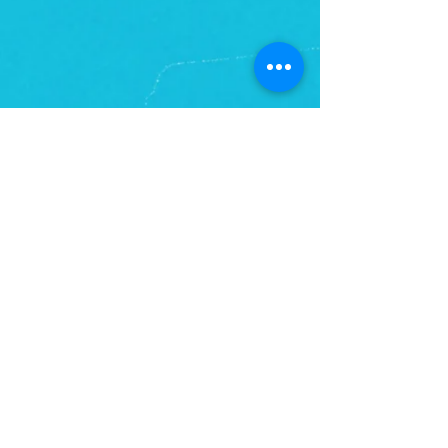
RETROUVEZ-NOUS SUR LES RÉSEAUX SOCIAUX
© 2026 - LA MOBA, 400 AVENUE DE LA ROQUETTE, ZA DU BERRET, 30200 BAGNOLS SUR CEZE - TEL:
0973296803
- SIRET
824 651 699 00012
LA MOBA DESIGN - TOUS DROITS RÉSERVÉS
AVEC LE SOUTIEN DE :