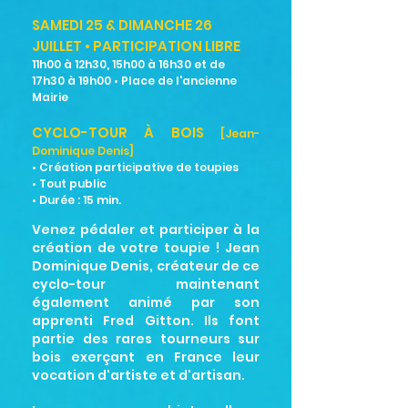
SAMEDI 25 & DIMANCHE 26
JUILLET • PARTICIPATION LIBRE
11h00 à 12h30, 15h00 à 16h30 et de
17h30 à 19h00 • Place de l'ancienne
Mairie
CYCLO-TOUR À BOIS
[Jean-
Dominique Denis]
• Création participative de toupies
• Tout public
• Durée : 15
min.
Venez pédaler et participer à la
création de votre toupie ! Jean
Dominique Denis, créateur de ce
cyclo-tour maintenant
également animé par son
apprenti Fred Gitton. Ils font
partie des rares tourneurs sur
bois exerçant en France leur
vocation d'artiste et d'artisan.