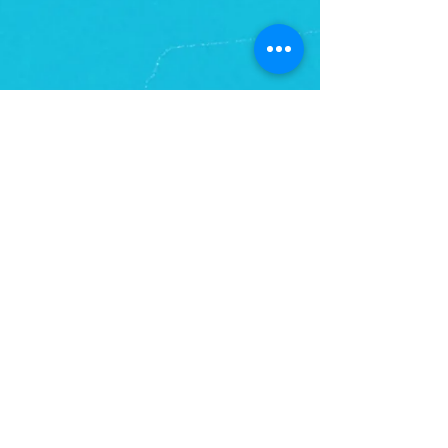
RETROUVEZ-NOUS SUR LES RÉSEAUX SOCIAUX
© 2026 - LA MOBA, 400 AVENUE DE LA ROQUETTE, ZA DU BERRET, 30200 BAGNOLS SUR CEZE - TEL:
0973296803
- SIRET
824 651 699 00012
LA MOBA DESIGN - TOUS DROITS RÉSERVÉS
AVEC LE SOUTIEN DE :