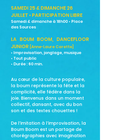
SAMEDI 25 & DIMANCHE 26
JUILLET • PARTICIPATION LIBRE
Samedi & dimanche à 18h00 • Place
des Sources
LA BOUM BOOM, DANCEFLOOR
JUNIOR
[Anne-Laure Carette]
• Improvisation, jonglage, musique
• Tout public
• Durée : 60
min.
Au cœur de la culture populaire,
la boum représente la fête et la
complicité, elle fédère dans la
joie. Bienvenus dans un moment
collectif, dansant, avec du bon
son et des textes chouettes !
De l’imitation à l’improvisation, la
Boum Boom est un partage de
chorégraphies avec imagination