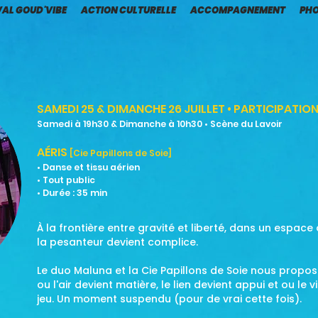
VAL GOUD'VIBE
ACTION CULTURELLE
ACCOMPAGNEMENT
PH
SAMEDI 25 & DIMANCHE 26 JUILLET • PARTICIPATION
Samedi à 19h30 & Dimanche à 10h30 • Scène du Lavoir
AÉRIS
[Cie Papillons de Soie]
• Danse et tissu aérien
• Tout public
• Durée : 35 min
À la frontière entre gravité et liberté, dans un espace
la pesanteur devient complice.
Le duo Maluna et la Cie Papillons de Soie nous propose
ou l'air devient matière, le lien devient appui et ou le
jeu. Un moment suspendu (pour de vrai cette fois).